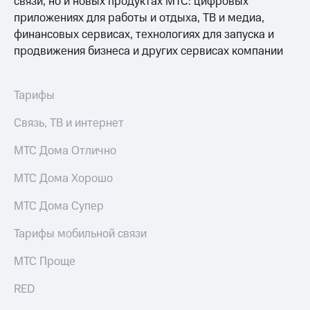
связи, но и новых продуктах МТС: цифровых
Premium
доступ
приложениях для работы и отдыха, ТВ и медиа,
к геолокации
финансовых сервисах, технологиях для запуска и
Подписка
Сертификаты
на гигабайты
продвижения бизнеса и других сервисах компании
безопасности
интернета,
фильмы,
Всё
музыка
Тарифы
и многое
под
другое
рукой
Связь, ТВ и интернет
в Мой МТС
Семейная
МТС Дома Отлично
группа
Посмотрите,
что
МТС Дома Хорошо
Скидка
полезного
на тарифы,
есть
МТС Дома Супер
общие
в нашем
подписки
приложении
и услуги,
Тарифы мобильной связи
доступ
КИОН
к геолокации
МТС Проще
КИОН
Кино,
RED
Музыка
музыка,
книги