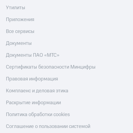
Утилиты
Настройки
автоплатежа
Приложения
Пополнить
Все сервисы
номер
другого
Документы
оператора
Оплата
Документы ПАО «МТС»
интернета
и
Сертификаты безопасности Минцифры
ТВ
Правовая информация
Переводы
с
Комплаенс и деловая этика
телефона
на карту
Раскрытие информации
МТС Pay
Политика обработки cookies
Оплата
Соглашение о пользовании системой
по QR-