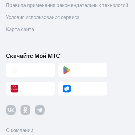
коду
Правила применения рекомендательных технологий
за границей
Условия использования сервиса
тернет-магазин
Смартфоны
Карта сайта
Наушники
и
колонки
Скачайте Мой МТС
Умные
часы
и
трекеры
Умный
дом
Планшеты
Акции
и
скидки
О компании