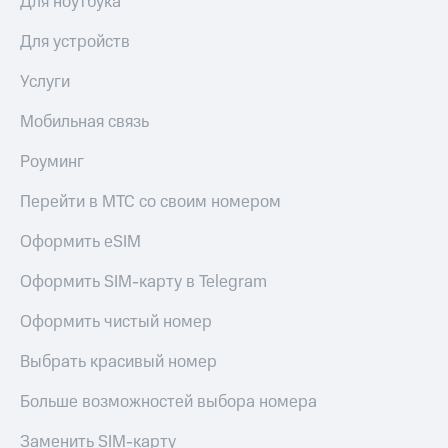
Для ноутбука
КИОН
Скидка 30%
Для устройств
Строки
на связь
Услуги
Live
С картой
МТС
Мобильная связь
Гудок
Деньги
Мой
Роуминг
МТС
МТС
Накопления
Перейти в МТС со своим номером
Все
Откладывайте
приложения
деньги
Оформить eSIM
Финансы
и получайте
Инвестиции
доход 15%
Оформить SIM-карту в Telegram
Получайте
Акции
Оформить чистый номер
доход
Условия
онлайн
пополнения
Выбрать красивый номер
Страхование
Скидка
Больше возможностей выбора номера
30%
Покупка
на связь
Заменить SIM-карту
полисов