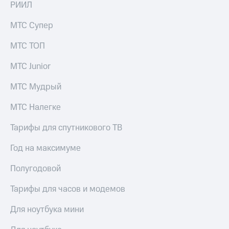
РИИЛ
КИОН
и не
Строки
только
МТС Супер
Live
Безопасность
МТС ТОП
Гудок
Финансы
МТС Junior
Мой
Детям
МТС
МТС Мудрый
и родителям
Все
Здоровье
МТС Налегке
приложения
и фитнес
Тарифы для спутникового ТВ
Инвестиции
Приложения
от МТС
Год на максимуме
Получайте
доход
Акции
Полугодовой
онлайн
Приложения
Тарифы для часов и модемов
Страхование
КИОН
Покупка
Для ноутбука мини
КИОН
полисов
Музыка
онлайн