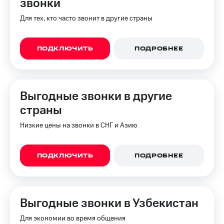
звонки
Интернет,
Выбрать
ТВ и телефон
красивый
Для тех, кто часто звонит в другие страны
для дома
номер
Заменить
Услуги
SIM-
ПОДКЛЮЧИТЬ
ПОДРОБНЕЕ
карту
Личный
кабинет
Перейти
интернета
на
Выгодные звонки в другие
и
eSIM
ТВ
страны
Личный
Для дома
кабинет
Низкие цены на звонки в СНГ и Азию
Выберите
спутникового
и подключите
ТВ
ТВ
Скачать
с выгодным
ПОДКЛЮЧИТЬ
ПОДРОБНЕЕ
приложение
тарифом
Мой
МТС
Акции
Тарифы
Выгодные звонки в Узбекистан
Интернет,
ТВ и телефон
Видеонаблюдение
Для экономии во время общения
для дома