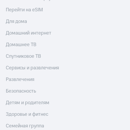
онлайн
Тарифы
Перейти на eSIM
RED,
Скидка 30%
РИИЛ
на связь
Для дома
и МТС Супер
дешевле
С картой
Домашний интернет
при оплате
МТС
с карты
Деньги
Домашнее ТВ
МТС Деньги
МТС
Спутниковое ТВ
Обзоры
Накопления
товаров
Сервисы и развлечения
Откладывайте
Скидки
деньги
до 40%
Развлечения
и получайте
доход 15%
на смартфоны
Безопасность
Платежи
при
и
Детям и родителям
покупке
переводы
со связью
МТС
Здоровье и фитнес
Пополнить
номер
Семейная группа
МТС