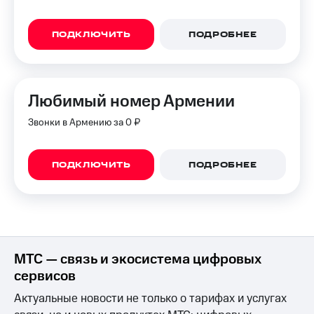
для дома
Услуги
149 ₽/
ПОДКЛЮЧИТЬ
ПОДРОБНЕЕ
мес
Акции
МТС
Домашний
Premium
Любимый номер Армении
интернет
Подписка
Звонки в Армению за 0 ₽
Домашнее
на гигабайты
ТВ
интернета,
фильмы,
Спутниковое
ПОДКЛЮЧИТЬ
ПОДРОБНЕЕ
музыка
ТВ
и многое
другое
Перейти
в МТС
Семейная
со своим
группа
номером
МТС — связь и экосистема цифровых
Скидка
Поддержка
на тарифы,
сервисов
общие
Актуальные новости не только о тарифах и услугах
висы и подписки
подписки
МТС
и услуги,