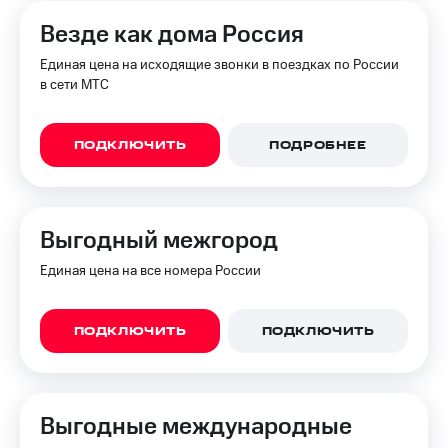
на связь
Везде как дома Россия
Роуминг
Тарифы
Единая цена на исходящие звонки в поездках по России
RED,
в сети МТС
Семейная
РИИЛ
группа
и МТС
Супер
Заказать
ПОДКЛЮЧИТЬ
ПОДРОБНЕЕ
дешевле
SIM-
при
карту
оплате
с карты
Оформить
МТС
Выгодный межгород
eSIM
Деньги
Единая цена на все номера России
SIM-
Выберите
карта
и подключите
для
ТВ
ПОДКЛЮЧИТЬ
ПОДКЛЮЧИТЬ
иностранцев
с выгодным
тарифом
Оформить
чистый
Тарифы
номер
Выгодные международные