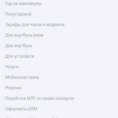
Сертификаты
Год на максимуме
Подписка
безопасности
на гигабайты
Полугодовой
интернета,
Всё
фильмы,
под
Тарифы для часов и модемов
музыка
рукой
и многое
в Мой МТС
Для ноутбука мини
другое
Семейная
Посмотрите,
Для ноутбука
группа
что
полезного
Скидка
Для устройств
есть
на тарифы,
в нашем
общие
Услуги
приложении
подписки
и услуги,
Мобильная связь
КИОН
доступ
к геолокации
Роуминг
КИОН
Кино,
Музыка
музыка,
Перейти в МТС со своим номером
книги
КИОН
и не
Оформить eSIM
Строки
только