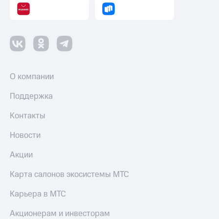
оператора
Оплата
интернета
и
ТВ
Переводы
О компании
с
телефона
Поддержка
на карту
Контакты
МТС Pay
Новости
Оплата
по QR-
Акции
коду
за границей
Карта салонов экосистемы МТС
тернет-магазин
Карьера в МТС
Смартфоны
Акционерам и инвесторам
Наушники