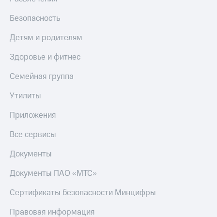
МТС
Live
Деньги
Безопасность
МТС
Гудок
Накопления
Детям и родителям
Мой
Откладывайте
МТС
Здоровье и фитнес
деньги
и получайте
Все
Семейная группа
доход 15%
приложения
Акции
Финансы
Утилиты
Условия
Инвестиции
пополнения
Приложения
Получайте
Скидка
доход
Все сервисы
30%
онлайн
на связь
Страхование
Документы
Покупка
Тарифы
Документы ПАО «МТС»
полисов
RED,
онлайн
РИИЛ
Сертификаты безопасности Минцифры
Скидка 30%
и МТС Супер
на связь
дешевле
Правовая информация
при оплате