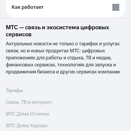
Выбрать
ТВ и телефон
красивый
Как работает
для дома
номер
Услуги
Заменить
МТС — связь и экосистема цифровых
SIM-
Личный
сервисов
карту
кабинет
интернета
Актуальные новости не только о тарифах и услугах
Перейти
и
связи, но и новых продуктах МТС: цифровых
на
ТВ
eSIM
Личный
приложениях для работы и отдыха, ТВ и медиа,
кабинет
финансовых сервисах, технологиях для запуска и
Для дома
спутникового
продвижения бизнеса и других сервисах компании
Выберите
ТВ
и подключите
Скачать
ТВ
приложение
с выгодным
Тарифы
Мой
тарифом
МТС
Акции
Связь, ТВ и интернет
Тарифы
Интернет,
МТС Дома Отлично
ТВ и телефон
Видеонаблюдение
для дома
для дома
МТС Дома Хорошо