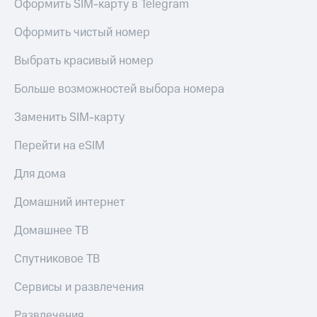
Оформить SIM-карту в Telegram
Live
Безопасность
Гудок
Оформить чистый номер
Финансы
Мой
Выбрать красивый номер
Детям
МТС
и родителям
Больше возможностей выбора номера
Все
Здоровье
приложения
и фитнес
Заменить SIM-карту
Инвестиции
Приложения
Перейти на eSIM
от МТС
Получайте
Для дома
доход
Акции
онлайн
Домашний интернет
Страхование
Приложения
КИОН
Домашнее ТВ
Покупка
полисов
КИОН
Спутниковое ТВ
онлайн
Музыка
Скидка 30%
на связь
Сервисы и развлечения
КИОН
Строки
С картой
Развлечения