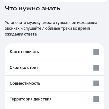
на связь
Что нужно знать
Роуминг
Тарифы
RED,
Семейная
Установите музыку вместо гудков при исходящих
РИИЛ
группа
и МТС
звонках и слушайте любимые треки во время
Супер
ожидания ответа
Заказать
дешевле
SIM-
при
карту
оплате
с карты
Как отключить
Оформить
МТС
eSIM
Деньги
Сколько стоит
SIM-
Выберите
карта
и подключите
для
ТВ
иностранцев
с выгодным
Совместимость
тарифом
Оформить
чистый
Тарифы
Территория действия
номер
Интернет,