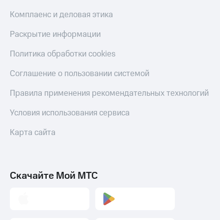
С картой
с карты
МТС
МТС Деньги
Комплаенс и деловая этика
Деньги
МТС
Обзоры
Раскрытие информации
Накопления
товаров
Политика обработки cookies
Откладывайте
Скидки
деньги
до 40%
Соглашение о пользовании системой
и получайте
на смартфоны
доход 15%
Правила применения рекомендательных технологий
Платежи
при
и
покупке
Условия использования сервиса
переводы
со связью
МТС
Карта сайта
Пополнить
номер
МТС
Настройки
Скачайте Мой МТС
автоплатежа
Пополнить
номер
другого