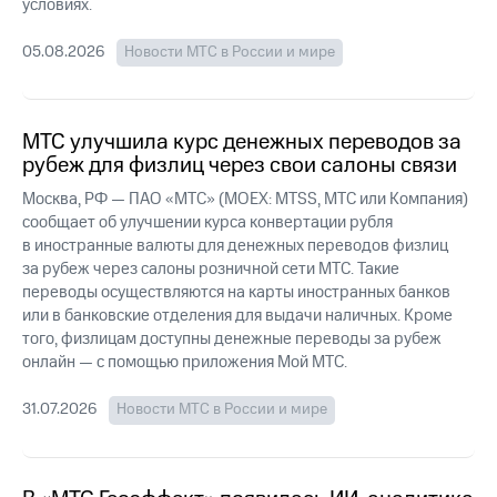
Раскрытие
условиях.
информации
Информация
05.08.2026
Новости МТС в России и мире
акционерам
Документы
ПАО
"МТС"
МТС улучшила курс денежных переводов за
Собрания
рубеж для физлиц через свои салоны связи
акционеров
Личный
Москва, РФ — ПАО «МТС» (MOEX: MTSS, МТС или Компания)
кабинет
сообщает об улучшении курса конвертации рубля
акционера
в иностранные валюты для денежных переводов физлиц
Акционерный
за рубеж через салоны розничной сети МТС. Такие
капитал
переводы осуществляются на карты иностранных банков
Контроль
или в банковские отделения для выдачи наличных. Кроме
и
того, физлицам доступны денежные переводы за рубеж
аудит
Рынок
онлайн — с помощью приложения Мой МТС.
акций
31.07.2026
Новости МТС в России и мире
Описание
Программа
приобретения
Порядок