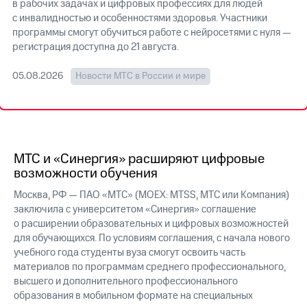
в рабочих задачах и цифровых профессиях для людей
с инвалидностью и особенностями здоровья. Участники
МТС
программы смогут обучиться работе с нейросетями с нуля —
о технологиях
регистрация доступна до 21 августа
.
Достижения
05.08.2026
Новости МТС в России и мире
Интервью
Финансовая
отчетность
Контакты
МТС и «Синергия» расширяют цифровые
возможности обучения
Новости
в
Москва, РФ — ПАО «МТС» (MOEX: MTSS, МТС или Компания)
регионе
заключила с университетом «Синергия» соглашение
о расширении образовательных и цифровых возможностей
м и акционерам
для обучающихся. По условиям соглашения, с начала нового
Корпоративное
учебного года студенты вуза смогут освоить часть
управление
материалов по программам среднего профессионального,
высшего и дополнительного профессионального
Корпоративный
образования в мобильном формате на специальных
секретарь