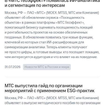
В «МТС Геоэффект» появилась ИИ-аналитика
выкупа
и сегментация по интересам
акций
Дивиденды
Москва, РФ — ПАО «МТС» (MOEX: MTSS, МТС или Компания)
Рынок
объявляет об обновлении сервиса «Посещаемость
облигаций
объектов» в рамках платформы «МТС Геоэффект»,
помогающей бизнесу оценивать посещаемость локаций
Описание
и рентабельность проектов на основе обезличенных
Еврооблигации-2023
геоданных. В обновлении появились три новые функции,
Уведомление
ключевой из которых стал ИИ-расшифровщик для
о
саммаризации аналитики. Теперь клиенты получают
погашении
именных
не просто цифры, а готовые выводы: кто посещает локацию,
облигаций
чем интересуется аудитория и что влияет на их поведение.
Другое
31.07.2026
Новости МТС в России и мире
Регистратор
Реквизиты
Контакты
йчивое развитие
МТС выпустила гайд по организации
и деловая этика
мероприятий с применением ESG-практик
На главную
Москва, РФ — ПАО «МТС» (MOEX: MTSS, МТС или Компания)
объявляет о выпуске методического пособия по организации