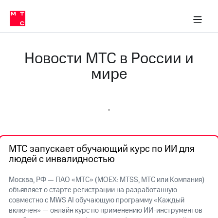
О
сторам и акционерам
Комплаенс и деловая этика
Устойчивое развитие
Медиа-центр
О МТС
О МТС
На главную
компании
О
компании
Стратегия
Стратегия
Новости МТС в России и
Карьера
в МТС
Карьера
мире
в МТС
Пресс-
релизы
История
компании
МТС
о технологиях
Руководство
региона
МТС запускает обучающий курс по ИИ для
Правовая
людей с инвалидностью
информация
Контакты
Москва, РФ — ПАО «МТС» (MOEX: MTSS, МТС или Компания)
объявляет о старте регистрации на разработанную
Медиа-центр
совместно с MWS AI обучающую программу «Каждый
Пресс-
включен» — онлайн курс по применению ИИ-инструментов
релизы