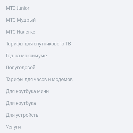
МТС Junior
Настройки
автоплатежа
МТС Мудрый
Пополнить
МТС Налегке
номер
другого
оператора
Тарифы для спутникового ТВ
Оплата
Год на максимуме
интернета
и
Полугодовой
ТВ
Тарифы для часов и модемов
Переводы
с
Для ноутбука мини
телефона
на карту
Для ноутбука
МТС Pay
Для устройств
Оплата
Услуги
по QR-