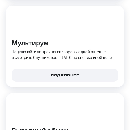
КИОН
и не
Строки
только
Live
Безопасность
Гудок
Финансы
Мультирум
Мой
Детям
МТС
и родителям
Подключайте до трёх телевизоров к одной антенне
и смотрите Спутниковое ТВ МТС по специальной цене
Все
Здоровье
приложения
и фитнес
Инвестиции
ПОДРОБНЕЕ
Приложения
от МТС
Получайте
доход
Акции
онлайн
Приложения
Страхование
КИОН
Покупка
КИОН
полисов
Музыка
онлайн