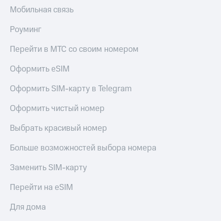
коду
Мобильная связь
за границей
Роуминг
тернет-магазин
Смартфоны
Перейти в МТС со своим номером
Наушники
и
Оформить eSIM
колонки
Оформить SIM-карту в Telegram
Умные
часы
Оформить чистый номер
и
трекеры
Выбрать красивый номер
Умный
Больше возможностей выбора номера
дом
Заменить SIM-карту
Планшеты
Перейти на eSIM
Акции
и
Для дома
скидки