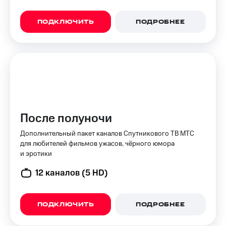
Premium
доступ
к геолокации
ПОДКЛЮЧИТЬ
ПОДРОБНЕЕ
Подписка
Сертификаты
на гигабайты
безопасности
интернета,
фильмы,
Всё
музыка
и многое
под
другое
рукой
в Мой МТС
Семейная
группа
После полуночи
Посмотрите,
что
Скидка
Дополнительный пакет каналов Спутникового ТВ МТС
полезного
на тарифы,
для любителей фильмов ужасов, чёрного юмора
есть
общие
и эротики
в нашем
подписки
приложении
и услуги,
12 каналов (5 HD)
доступ
КИОН
к геолокации
КИОН
ПОДКЛЮЧИТЬ
ПОДРОБНЕЕ
Кино,
Музыка
музыка,
книги