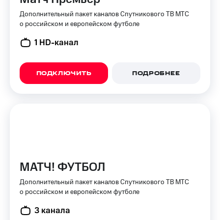
для дома
Дополнительный пакет каналов Спутникового ТВ МТС
Услуги
о российском и европейском футболе
149 ₽/
мес
Акции
1 HD-канал
МТС
Домашний
Premium
интернет
ПОДКЛЮЧИТЬ
ПОДРОБНЕЕ
Подписка
Домашнее
на гигабайты
ТВ
интернета,
фильмы,
Спутниковое
музыка
ТВ
и многое
другое
Перейти
в МТС
Семейная
со своим
группа
МАТЧ! ФУТБОЛ
номером
Скидка
Дополнительный пакет каналов Спутникового ТВ МТС
Поддержка
на тарифы,
о российском и европейском футболе
общие
висы и подписки
3 канала
подписки
МТС
и услуги,