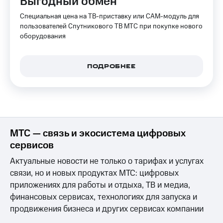
Выгодный обмен
КИОН
Специальная цена на ТВ-приставку или CAM-модуль для
Скидка 30%
Строки
на связь
пользователей Спутникового ТВ МТС при покупке нового
оборудования
Live
С картой
МТС
Гудок
Деньги
ПОДРОБНЕЕ
Мой
МТС
МТС
Накопления
Все
Откладывайте
приложения
деньги
Финансы
и получайте
МТС — связь и экосистема цифровых
Инвестиции
доход 15%
сервисов
Получайте
Акции
Актуальные новости не только о тарифах и услугах
доход
Условия
связи, но и новых продуктах МТС: цифровых
онлайн
пополнения
приложениях для работы и отдыха, ТВ и медиа,
Страхование
Скидка
финансовых сервисах, технологиях для запуска и
30%
продвижения бизнеса и других сервисах компании
Покупка
на связь
полисов