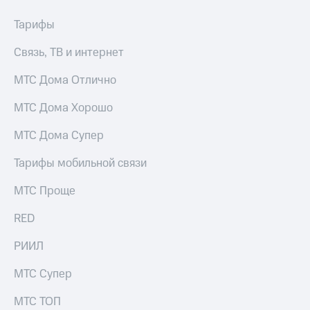
онлайн
Тарифы
Тарифы
RED,
Скидка 30%
РИИЛ
на связь
Связь, ТВ и интернет
и МТС Супер
дешевле
С картой
МТС Дома Отлично
при оплате
МТС
с карты
Деньги
МТС Дома Хорошо
МТС Деньги
МТС
Обзоры
МТС Дома Супер
Накопления
товаров
Тарифы мобильной связи
Откладывайте
Скидки
деньги
до 40%
и получайте
МТС Проще
доход 15%
на смартфоны
RED
Платежи
при
и
покупке
РИИЛ
переводы
со связью
МТС
МТС Супер
Пополнить
номер
МТС ТОП
МТС