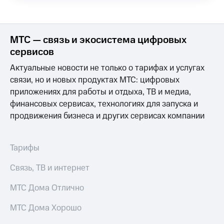
Выбрать
ТВ и телефон
красивый
для дома
номер
Услуги
МТС — связь и экосистема цифровых
Заменить
SIM-
Личный
сервисов
карту
кабинет
Актуальные новости не только о тарифах и услугах
интернета
Перейти
и
связи, но и новых продуктах МТС: цифровых
на
ТВ
приложениях для работы и отдыха, ТВ и медиа,
eSIM
Личный
финансовых сервисах, технологиях для запуска и
кабинет
продвижения бизнеса и других сервисах компании
Для дома
спутникового
Выберите
ТВ
и подключите
Скачать
ТВ
приложение
Тарифы
с выгодным
Мой
тарифом
МТС
Связь, ТВ и интернет
Акции
Тарифы
МТС Дома Отлично
Интернет,
ТВ и телефон
Видеонаблюдение
МТС Дома Хорошо
для дома
для дома