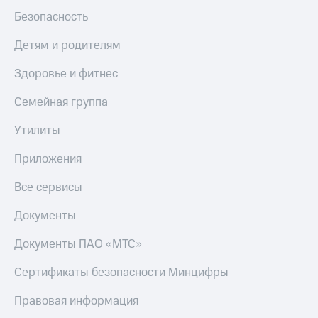
МТС
Live
Безопасность
Деньги
МТС
Гудок
Детям и родителям
Накопления
Мой
Здоровье и фитнес
Откладывайте
МТС
деньги
Семейная группа
и получайте
Все
доход 15%
приложения
Утилиты
Акции
Финансы
Условия
Инвестиции
пополнения
Приложения
Получайте
Скидка
Все сервисы
доход
30%
онлайн
на связь
Документы
Страхование
Документы ПАО «МТС»
Покупка
Тарифы
полисов
RED,
онлайн
РИИЛ
Сертификаты безопасности Минцифры
Скидка 30%
и МТС Супер
на связь
дешевле
Правовая информация
при оплате