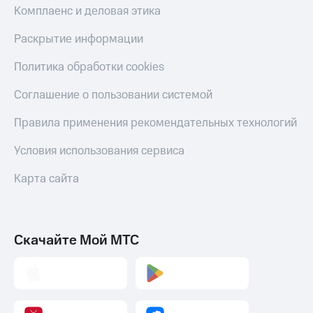
С картой
с карты
Комплаенс и деловая этика
МТС
МТС Деньги
Деньги
Раскрытие информации
МТС
Обзоры
Накопления
товаров
Политика обработки cookies
Откладывайте
Скидки
Соглашение о пользовании системой
деньги
до 40%
и получайте
на смартфоны
Правила применения рекомендательных технологий
доход 15%
Платежи
при
Условия использования сервиса
и
покупке
переводы
со связью
Карта сайта
МТС
Пополнить
номер
МТС
Скачайте Мой МТС
Настройки
автоплатежа
Пополнить
номер
другого