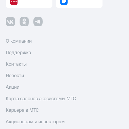
оператора
Оплата
интернета
и
ТВ
О компании
Переводы
с
Поддержка
телефона
на карту
Контакты
МТС Pay
Новости
Оплата
Акции
по QR-
коду
за границей
Карта салонов экосистемы МТС
тернет-магазин
Карьера в МТС
Смартфоны
Акционерам и инвесторам
Наушники