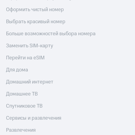
Live
Безопасность
Оформить чистый номер
Гудок
Финансы
Выбрать красивый номер
Мой
Детям
МТС
и родителям
Больше возможностей выбора номера
Все
Здоровье
Заменить SIM-карту
приложения
и фитнес
Перейти на eSIM
Инвестиции
Приложения
от МТС
Для дома
Получайте
доход
Акции
Домашний интернет
онлайн
Страхование
Приложения
Домашнее ТВ
КИОН
Покупка
полисов
Спутниковое ТВ
КИОН
онлайн
Музыка
Скидка 30%
Сервисы и развлечения
на связь
КИОН
Строки
Развлечения
С картой