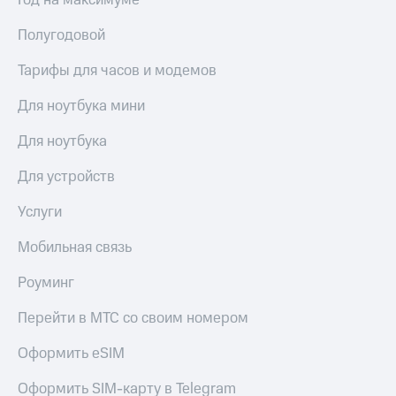
Год на максимуме
Сертификаты
Подписка
безопасности
Полугодовой
на гигабайты
интернета,
Всё
фильмы,
Тарифы для часов и модемов
под
музыка
рукой
и многое
Для ноутбука мини
в Мой МТС
другое
Семейная
Для ноутбука
Посмотрите,
группа
что
Для устройств
полезного
Скидка
есть
на тарифы,
Услуги
в нашем
общие
приложении
подписки
Мобильная связь
и услуги,
КИОН
доступ
Роуминг
к геолокации
КИОН
Кино,
Музыка
Перейти в МТС со своим номером
музыка,
книги
КИОН
Оформить eSIM
и не
Строки
только
Оформить SIM-карту в Telegram