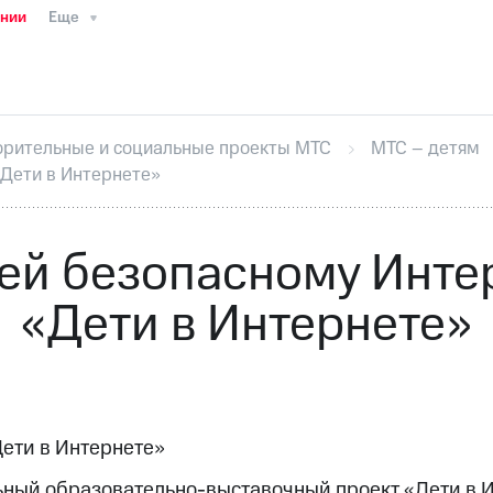
ании
Еще
ТС
Пресс-релизы
МТС о технологиях
ТС
История компании
Руководство региона
Правова
стижения
Интервью
Финансовая отчетность
Конта
орительные и социальные проекты МТС
МТС – детям
тивный секретарь
Раскрытие информации
Информа
«Дети в Интернете»
ный кабинет акционера
Акционерный капитал
Конт
Порядок выкупа акций
Дивиденды
Рынок облигаци
 погашении именных облигаций
Другое
Регистрато
ей безопасному Интер
«Дети в Интернете»
Дети в Интернете»
ный образовательно-выставочный проект «Дети в И