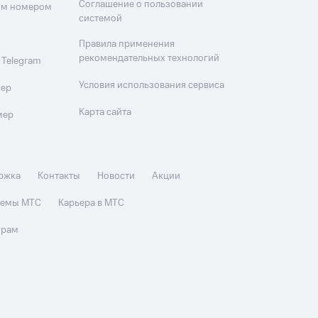
Соглашение о пользовании
оим номером
системой
Правила применения
рекомендательных технологий
 Telegram
Условия использования сервиса
мер
Карта сайта
мер
ржка
Контакты
Новости
Акции
стемы МТС
Карьера в МТС
орам