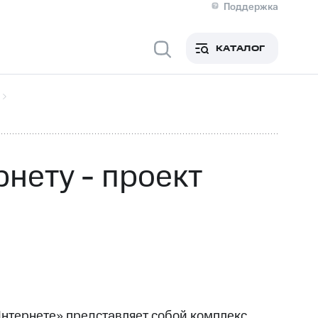
Поддержка
О МТС
я информация
Контакты
КАТАЛОГ
Медиа-центр
кты
Новости в регионе
Инвесторам и акционерам
ция акционерам
Документы
роль и аудит
Рынок акций
й
Описание
р
Реквизиты
Контакты
нету - проект
Устойчивое развитие
Комплаенс и деловая этика
На главную
нтернете» представляет собой комплекс