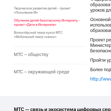
образова
Творческое развитие детей - проект
уроков дл
«Поколение М»
Основной
Обучение детей безопасному Интернету -
использов
проект «Дети в Интернете»
образован
Волонтёрский театр кукол МТС
«Мобильный театр сказок»
Проект ре
Министер
Безопасно
МТС – обществу
Пройти у
Более по
МТС – окружающей среде
http://www
МТС — связь и экосистема цифровых се