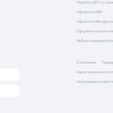
Перейти в МТС со св
Оформить eSIM
Оформить SIM-карту в
Оформить чистый но
Выбрать красивый но
О компании
Подде
Карта салонов экоси
Акционерам и инвест