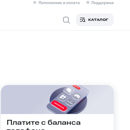
Пополнение и оплата
Поддержка
Скидка 30% на связь
Личные кабинеты
КАТАЛОГ
Мобильная связь
IM-карта для иностранцев
M
Для дома
оим номером
Поддержка
Сервисы и подписки
ой МТС
фитнес
Приложения от МТС
Платите с баланса