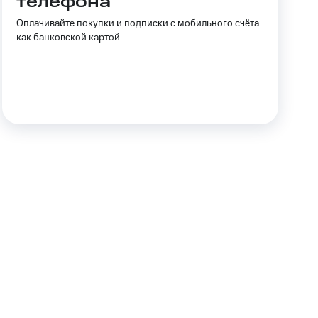
телефона
Приложения
Оплачивайте покупки и подписки с мобильного счёта
Финансы
как банковской картой
угого оператора
Оплата
Интернет-магазин
скидки
Все товары