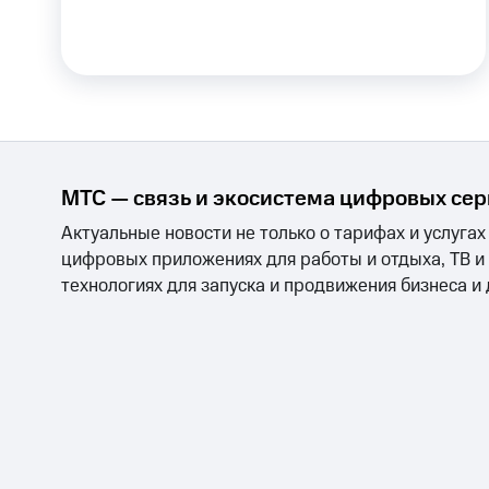
Тарифы RED, РИИЛ и МТС Супер дешев
Обзоры товаров
Скидки до 40%
на смартфоны
МТС — связь и экосистема цифровых се
при покупке со связью МТС
Актуальные новости не только о тарифах и услугах
цифровых приложениях для работы и отдыха, ТВ и
технологиях для запуска и продвижения бизнеса и