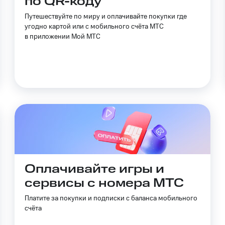
по QR-коду
ильмы, музыка и многое другое
ive
Гудок
Мой МТС
Все приложения
Путешествуйте по миру и оплачивайте покупки где
угодно картой или с мобильного счёта МТС
услуги, доступ к геолокации
в приложении Мой МТС
 в нашем приложении
ive
Гудок
Мой МТС
Все приложения
Инвестиции
ход 15%
ер МТС
Настройки автоплатежа
Пополнить номер др
 на карту
МТС Pay
Оплата по QR-коду за границей
ые часы и трекеры
Умный дом
Планшеты
Акции и 
Оплачивайте игры и
сервисы с номера МТС
ход 15%
Платите за покупки и подписки с баланса мобильного
счёта