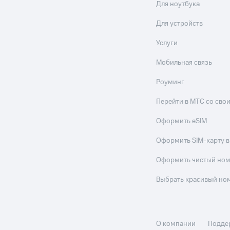
Для ноутбука
Для устройств
Услуги
Мобильная связь
Роуминг
Перейти в МТС со св
Оформить eSIM
Оформить SIM-карту в
Оформить чистый но
Выбрать красивый но
О компании
Подде