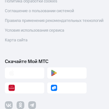
Политика обработки cookies
и
колонки
Соглашение о пользовании системой
Умные
часы
Правила применения рекомендательных технологий
и
трекеры
Условия использования сервиса
Умный
Карта сайта
дом
Планшеты
Скачайте Мой МТС
Акции
и
скидки
Все
товары