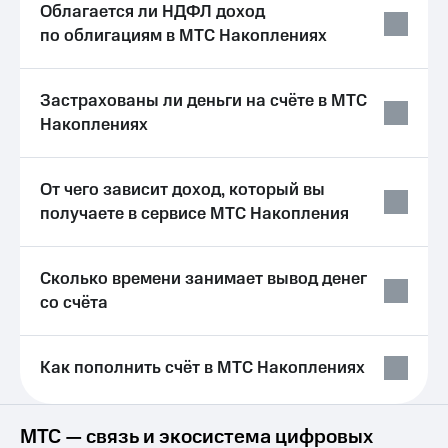
Облагается ли НДФЛ доход
Услуги
149 ₽/
по облигациям в МТС Накоплениях
мес
Акции
МТС
Домашний
Premium
Застрахованы ли деньги на счёте в МТС
интернет
Накоплениях
Подписка
Домашнее
на гигабайты
ТВ
интернета,
От чего зависит доход, который вы
фильмы,
Спутниковое
музыка
получаете в сервисе МТС Накопления
ТВ
и многое
другое
Перейти
Семейная
Сколько времени занимает вывод денег
в МТС
группа
со своим
со счёта
номером
Скидка
на тарифы,
Поддержка
общие
Как пополнить счёт в МТС Накоплениях
подписки
висы и подписки
и услуги,
МТС
доступ
Premium
МТС — связь и экосистема цифровых
к геолокации