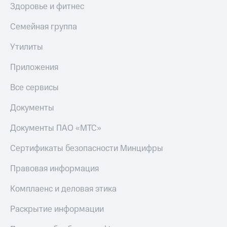
Здоровье и фитнес
оператора
Семейная группа
Оплата
интернета
Утилиты
и
ТВ
Приложения
Переводы
с
Все сервисы
телефона
на карту
Документы
МТС Pay
Документы ПАО «МТС»
Оплата
Сертификаты безопасности Минцифры
по QR-
коду
Правовая информация
за границей
Комплаенс и деловая этика
тернет-магазин
Смартфоны
Раскрытие информации
Наушники