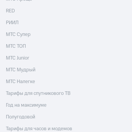
Live
Безопасность
RED
Гудок
Финансы
РИИЛ
Мой
Детям
МТС
и родителям
МТС Супер
Все
Здоровье
МТС ТОП
приложения
и фитнес
Инвестиции
МТС Junior
Приложения
от МТС
Получайте
МТС Мудрый
доход
Акции
онлайн
МТС Налегке
Страхование
Приложения
КИОН
Тарифы для спутникового ТВ
Покупка
полисов
КИОН
Год на максимуме
онлайн
Музыка
Скидка 30%
Полугодовой
на связь
КИОН
Строки
Тарифы для часов и модемов
С картой