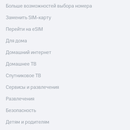
С картой
с карты
Больше возможностей выбора номера
МТС
МТС Деньги
Деньги
Заменить SIM-карту
МТС
Обзоры
Накопления
товаров
Перейти на eSIM
Откладывайте
Скидки
Для дома
деньги
до 40%
и получайте
на смартфоны
Домашний интернет
доход 15%
Платежи
при
и
Домашнее ТВ
покупке
переводы
со связью
Спутниковое ТВ
МТС
Пополнить
номер
Сервисы и развлечения
МТС
Развлечения
Настройки
автоплатежа
Безопасность
Пополнить
Детям и родителям
номер
другого