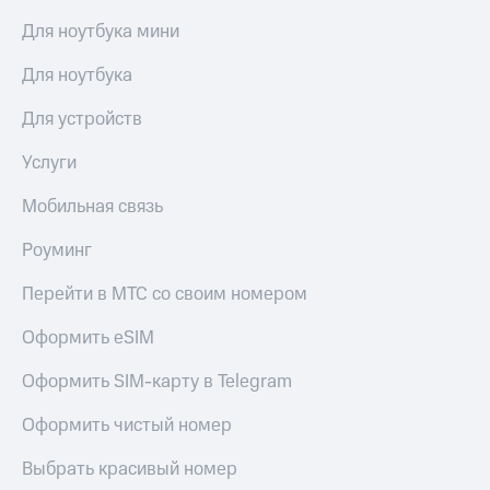
МТС
Live
Для ноутбука мини
Деньги
МТС
Гудок
Для ноутбука
Накопления
Мой
Для устройств
Откладывайте
МТС
деньги
и получайте
Услуги
Все
доход 15%
приложения
Акции
Мобильная связь
Финансы
Условия
Инвестиции
пополнения
Роуминг
Получайте
Скидка
доход
Перейти в МТС со своим номером
30%
онлайн
на связь
Страхование
Оформить eSIM
Покупка
Тарифы
Оформить SIM-карту в Telegram
полисов
RED,
онлайн
РИИЛ
Оформить чистый номер
Скидка 30%
и МТС Супер
на связь
дешевле
Выбрать красивый номер
при оплате