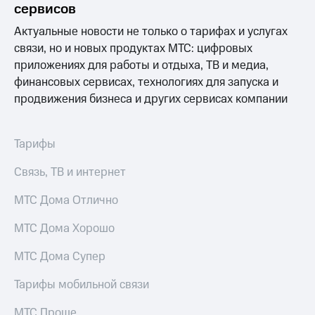
Сертификаты
сервисов
Подписка
безопасности
на гигабайты
Актуальные новости не только о тарифах и услугах
интернета,
Всё
связи, но и новых продуктах МТС: цифровых
фильмы,
под
приложениях для работы и отдыха, ТВ и медиа,
музыка
рукой
финансовых сервисах, технологиях для запуска и
и многое
в Мой МТС
другое
продвижения бизнеса и других сервисах компании
Семейная
Посмотрите,
группа
что
Тарифы
полезного
Скидка
есть
на тарифы,
Связь, ТВ и интернет
в нашем
общие
приложении
подписки
МТС Дома Отлично
и услуги,
КИОН
доступ
МТС Дома Хорошо
к геолокации
КИОН
Кино,
Музыка
музыка,
МТС Дома Супер
книги
КИОН
и не
Тарифы мобильной связи
Строки
только
МТС Проще