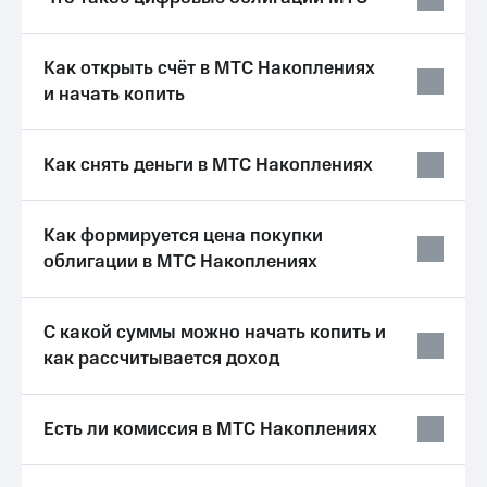
Выбрать
ТВ и телефон
красивый
для дома
номер
Как открыть счёт в МТС Накоплениях
Услуги
Заменить
и начать копить
SIM-
Личный
карту
кабинет
интернета
Как снять деньги в МТС Накоплениях
Перейти
и
на
ТВ
eSIM
Личный
кабинет
Как формируется цена покупки
Для дома
спутникового
облигации в МТС Накоплениях
Выберите
ТВ
и подключите
Скачать
ТВ
приложение
С какой суммы можно начать копить и
с выгодным
Мой
тарифом
как рассчитывается доход
МТС
Акции
Тарифы
Интернет,
Есть ли комиссия в МТС Накоплениях
ТВ и телефон
Видеонаблюдение
для дома
для дома