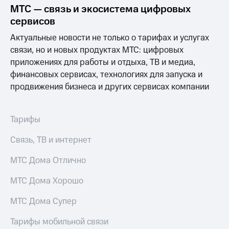
МТС — связь и экосистема цифровых
МТС
сервисов
о технологиях
Актуальные новости не только о тарифах и услугах
Достижения
связи, но и новых продуктах МТС: цифровых
приложениях для работы и отдыха, ТВ и медиа,
Интервью
финансовых сервисах, технологиях для запуска и
Финансовая
продвижения бизнеса и других сервисах компании
отчетность
Контакты
Тарифы
Новости
Связь, ТВ и интернет
в
регионе
МТС Дома Отлично
м и акционерам
МТС Дома Хорошо
Корпоративное
управление
МТС Дома Супер
Корпоративный
секретарь
Тарифы мобильной связи