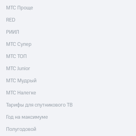
Раскрытие
информации
МТС Проще
Информация
акционерам
RED
Документы
ПАО
РИИЛ
"МТС"
Собрания
МТС Супер
акционеров
Личный
МТС ТОП
кабинет
акционера
МТС Junior
Акционерный
капитал
МТС Мудрый
Контроль
и
МТС Налегке
аудит
Рынок
Тарифы для спутникового ТВ
акций
Описание
Год на максимуме
Программа
приобретения
Полугодовой
Порядок