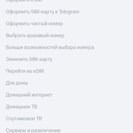
Оформить eSIM
МТС
Live
Деньги
Оформить SIM-карту в Telegram
МТС
Гудок
Накопления
Оформить чистый номер
Мой
Откладывайте
МТС
Выбрать красивый номер
деньги
и получайте
Все
Больше возможностей выбора номера
доход 15%
приложения
Акции
Финансы
Заменить SIM-карту
Условия
Инвестиции
пополнения
Перейти на eSIM
Получайте
Скидка
доход
Для дома
30%
онлайн
на связь
Страхование
Домашний интернет
Покупка
Тарифы
Домашнее ТВ
полисов
RED,
онлайн
РИИЛ
Спутниковое ТВ
Скидка 30%
и МТС Супер
на связь
дешевле
при оплате
Сервисы и развлечения