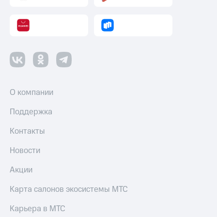
и
колонки
Умные
часы
и
трекеры
Умный
дом
О компании
Планшеты
Поддержка
Акции
Контакты
и
скидки
Новости
Все
Акции
товары
Карта салонов экосистемы МТС
Карьера в МТС