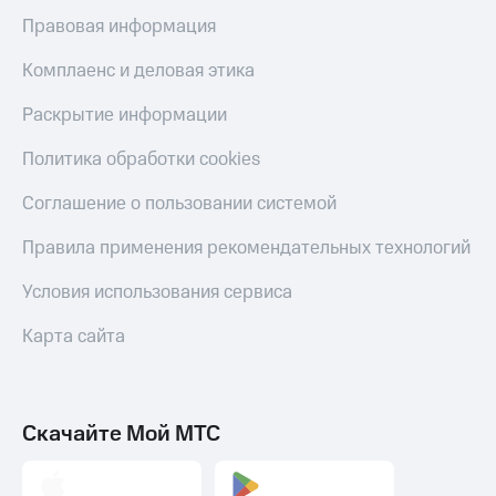
оператора
Правовая информация
Оплата
Комплаенс и деловая этика
интернета
и
Раскрытие информации
ТВ
Политика обработки cookies
Переводы
с
Соглашение о пользовании системой
телефона
на карту
Правила применения рекомендательных технологий
МТС Pay
Условия использования сервиса
Оплата
по QR-
Карта сайта
коду
за границей
тернет-магазин
Скачайте Мой МТС
Смартфоны
Наушники