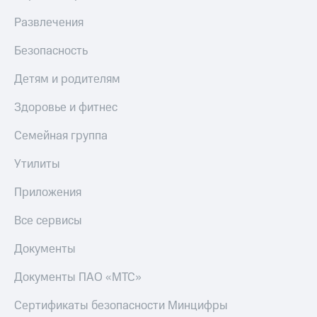
С картой
с карты
МТС
МТС Деньги
Развлечения
Деньги
МТС
Обзоры
Безопасность
Накопления
товаров
Детям и родителям
Откладывайте
Скидки
деньги
до 40%
Здоровье и фитнес
и получайте
на смартфоны
доход 15%
Семейная группа
Платежи
при
и
покупке
Утилиты
переводы
со связью
МТС
Приложения
Пополнить
номер
Все сервисы
МТС
Документы
Настройки
автоплатежа
Документы ПАО «МТС»
Пополнить
номер
Сертификаты безопасности Минцифры
другого