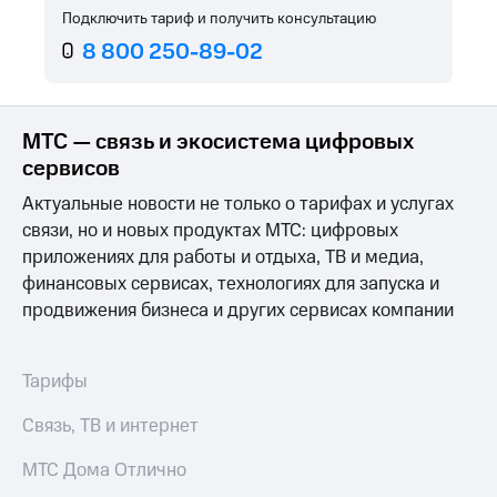
Услуги
Подключить тариф и получить консультацию
149 ₽/
мес
8 800 250-89-02
Акции
МТС
Домашний
Premium
интернет
МТС — связь и экосистема цифровых
Подписка
Домашнее
сервисов
на гигабайты
ТВ
интернета,
Актуальные новости не только о тарифах и услугах
фильмы,
Спутниковое
связи, но и новых продуктах МТС: цифровых
музыка
ТВ
и многое
приложениях для работы и отдыха, ТВ и медиа,
другое
финансовых сервисах, технологиях для запуска и
Перейти
Семейная
в МТС
продвижения бизнеса и других сервисах компании
группа
со своим
номером
Скидка
на тарифы,
Тарифы
Поддержка
общие
подписки
Связь, ТВ и интернет
висы и подписки
и услуги,
МТС
доступ
МТС Дома Отлично
Premium
к геолокации