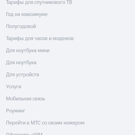
Live
Тарифы для спутникового ТВ
Безопасность
Гудок
Год на максимуме
Финансы
Мой
Детям
Полугодовой
МТС
и родителям
Тарифы для часов и модемов
Все
Здоровье
приложения
и фитнес
Для ноутбука мини
Инвестиции
Приложения
Для ноутбука
от МТС
Получайте
Для устройств
доход
Акции
онлайн
Услуги
Страхование
Приложения
КИОН
Мобильная связь
Покупка
полисов
КИОН
онлайн
Роуминг
Музыка
Скидка 30%
на связь
Перейти в МТС со своим номером
КИОН
Строки
С картой