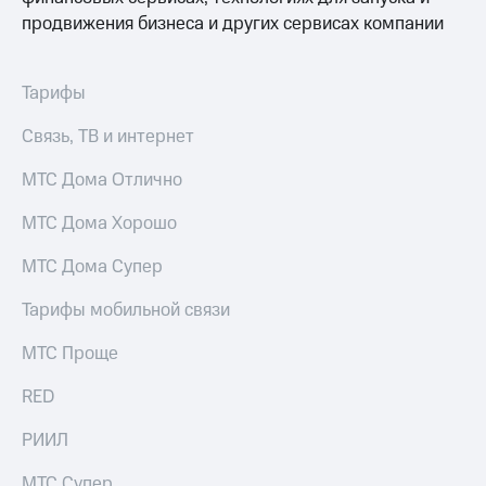
выкупа
продвижения бизнеса и других сервисах компании
акций
Дивиденды
Рынок
Тарифы
облигаций
Связь, ТВ и интернет
Описание
Еврооблигации-2023
Уведомление
МТС Дома Отлично
о
погашении
МТС Дома Хорошо
именных
облигаций
МТС Дома Супер
Другое
Тарифы мобильной связи
Регистратор
Реквизиты
МТС Проще
Контакты
йчивое развитие
RED
и деловая этика
На главную
РИИЛ
МТС Супер