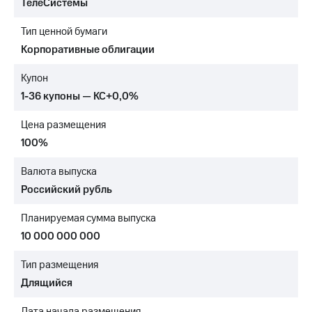
ТелеСистемы
МТС
Тип ценной бумаги
о технологиях
Корпоративные облигации
Достижения
Купон
Интервью
1-36 купоны — КС+0,0%
Финансовая
Цена размещения
отчетность
100%
Контакты
Валюта выпуска
Новости
Российский рубль
в
регионе
Планируемая сумма выпуска
м и акционерам
10 000 000 000
Корпоративное
управление
Тип размещения
Длящийся
Корпоративный
секретарь
Дата начала размещения