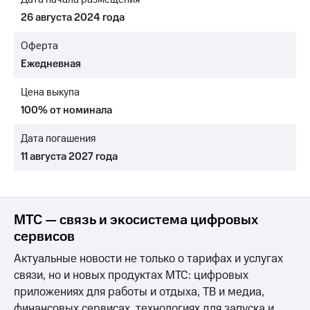
Раскрытие
информации
26 августа 2024 года
Информация
акционерам
Оферта
Документы
Ежедневная
ПАО
"МТС"
Цена выкупа
Собрания
акционеров
100% от номинала
Личный
кабинет
Дата погашения
акционера
11 августа 2027 года
Акционерный
капитал
Контроль
и
аудит
МТС — связь и экосистема цифровых
Рынок
сервисов
акций
Актуальные новости не только о тарифах и услугах
Описание
связи, но и новых продуктах МТС: цифровых
Программа
приложениях для работы и отдыха, ТВ и медиа,
приобретения
Порядок
финансовых сервисах, технологиях для запуска и