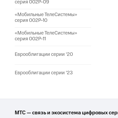
серия 002P-09
«Мобильные ТелеСистемы»
серия 002P-10
«Мобильные ТелеСистемы»
серия 002P-11
Еврооблигации серии '20
Еврооблигации серии '23
МТС — связь и экосистема цифровых се