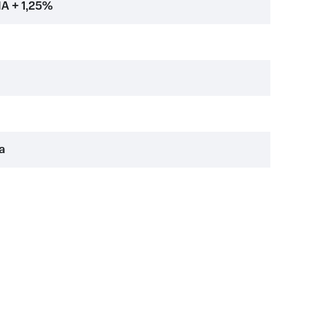
A + 1,25%
а