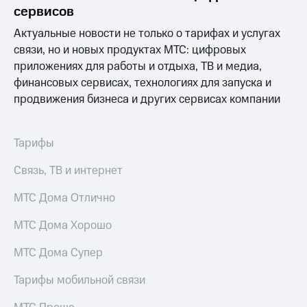
Раскрытие
сервисов
информации
Информация
Актуальные новости не только о тарифах и услугах
акционерам
связи, но и новых продуктах МТС: цифровых
Документы
приложениях для работы и отдыха, ТВ и медиа,
ПАО
"МТС"
финансовых сервисах, технологиях для запуска и
Собрания
продвижения бизнеса и других сервисах компании
акционеров
Личный
кабинет
Тарифы
акционера
Акционерный
Связь, ТВ и интернет
капитал
Контроль
МТС Дома Отлично
и
аудит
Рынок
МТС Дома Хорошо
акций
МТС Дома Супер
Описание
Программа
Тарифы мобильной связи
приобретения
Порядок