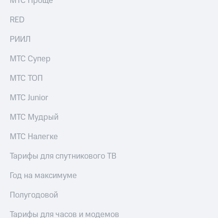
МТС Проще
выкупа
акций
RED
Дивиденды
Рынок
РИИЛ
облигаций
МТС Супер
Описание
Еврооблигации-2023
МТС ТОП
Уведомление
о
МТС Junior
погашении
именных
МТС Мудрый
облигаций
Другое
МТС Налегке
Регистратор
Реквизиты
Тарифы для спутникового ТВ
Контакты
йчивое развитие
Год на максимуме
и деловая этика
На главную
Полугодовой
Тарифы для часов и модемов