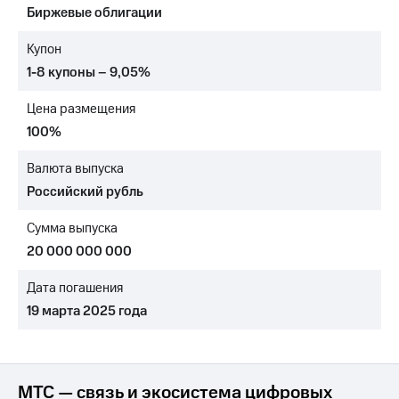
Биржевые облигации
МТС
о технологиях
Купон
1-8 купоны – 9,05%
Достижения
Цена размещения
Интервью
100%
Финансовая
отчетность
Валюта выпуска
Российский рубль
Контакты
Сумма выпуска
Новости
в
20 000 000 000
регионе
Дата погашения
м и акционерам
19 марта 2025 года
Корпоративное
управление
Корпоративный
секретарь
МТС — связь и экосистема цифровых